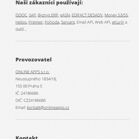
Naši zákazníci používají:
ISDOC
,
SAP
,
Byznys ERP
,
eASN
,
EDIFACT DESADV
,
Money S3/S5
,
Helios
,
Premier
,
Pohoda
,
Servant
, Email API, Web API,
eKurýr
a
další…
Provozovatel
ONLINE APPS s.r.o.
Neustupného 1834/18,
155 00 Praha 5
IČ: 24186686
DIČ: CZ24186686
Email:
kontakt@onlineapps.cz
Kontakt