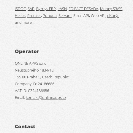
ISDOC
,
SAP
,
Byznys ERP
,
eASN
,
EDIFACT DESADV
,
Money S3/S5
,
Helios
,
Premier
,
Pohoda
,
Servant
, Email API, Web API,
eKurýr
and more…
Operator
ONLINE APPS s.r.o.
Neustupného 1834/18,
155 00 Praha 5, Czech Republic
Company ID: 24186686
VAT ID: CZ24186686
Email:
kontakt@onlineapps.cz
Contact